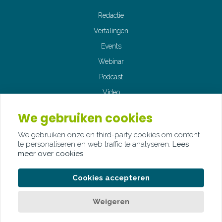
Redactie
Vertalingen
Events
Webinar
Podcast
Video
Fotografie
We gebruiken cookies
We gebruiken onze en third-party cookies om content
te personaliseren en web traffic te analyseren.
Lees
meer over cookies
© Copyright Palindroom 2026
Cookies accepteren
PRIVACY STATEMENT
COOKIE POLICY
Weigeren
LEGAL DISCLAIMER