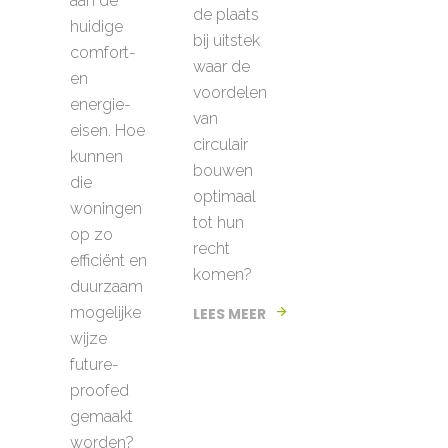
aan de
de plaats
huidige
bij uitstek
comfort-
waar de
en
voordelen
energie-
van
eisen. Hoe
circulair
kunnen
bouwen
die
optimaal
woningen
tot hun
op zo
recht
efficiënt en
komen?
duurzaam
mogelijke
LEES MEER
wijze
future-
proofed
gemaakt
worden?