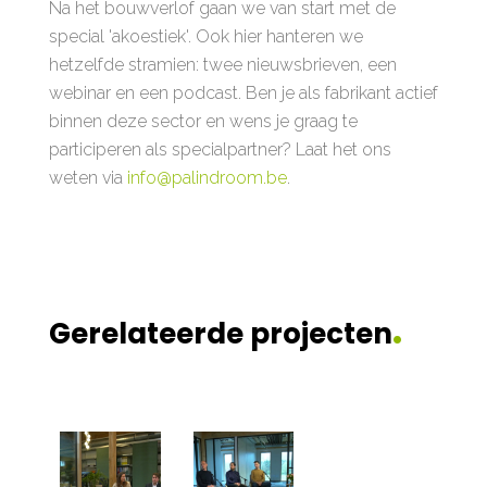
Na het bouwverlof gaan we van start met de
special 'akoestiek'. Ook hier hanteren we
hetzelfde stramien: twee nieuwsbrieven, een
webinar en een podcast. Ben je als fabrikant actief
binnen deze sector en wens je graag te
participeren als specialpartner? Laat het ons
weten via
info@palindroom.be
.
.
Gerelateerde projecten