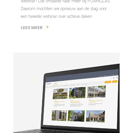
webinar? Dat smaakte naar meer bij FOAMGLAS.
Daarom mochten we opnieuw aan de slag voor
een tweede webinar over actieve daken.
LEES MEER