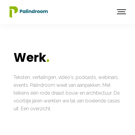
Werk
.
Teksten, vertalingen, video's, podcasts, webinars,
events: Palindroom weet van aanpakken. Met
telkens één rode draad: bouw en architectuur. De
voorbije jaren werkten we tal van boeiende cases
uit. Een overzicht.