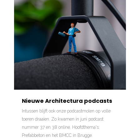
Nieuwe Architectura podcasts
Intussen blijft ook onze podcastmolen op volle
toeren draaien. Zo kwamen in juni podcast
nummer 37 en 38 online. Hoofdthema's:
Prefabbeton en het BMCC in Brugge.