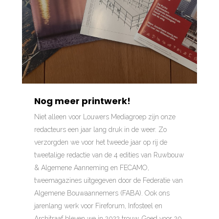
Nog meer printwerk!
Niet alleen voor Louwers Mediagroep zijn onze
redacteurs een jaar lang druk in de weer. Zo
verzorgden we voor het tweede jaar op rij de
tweetalige redactie van de 4 edities van Ruwbouw
& Algemene Aanneming en FECAMO,
tweemagazines uitgegeven door de Federatie van
Algemene Bouwaannemers (FABA). Ook ons
jarenlang werk voor Fireforum, Infosteel en
Architraaf bleven we in 2022 trouw. Goed voor 20