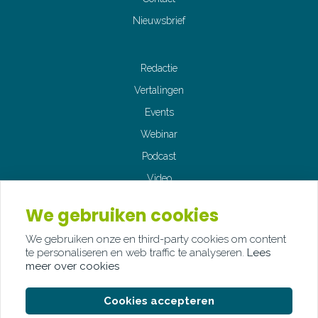
Nieuwsbrief
Redactie
Vertalingen
Events
Webinar
Podcast
Video
Fotografie
We gebruiken cookies
We gebruiken onze en third-party cookies om content
te personaliseren en web traffic te analyseren.
Lees
meer over cookies
© Copyright Palindroom 2026
Cookies accepteren