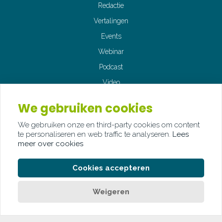
Redactie
Vertalingen
Events
Webinar
Podcast
Video
Fotografie
We gebruiken cookies
We gebruiken onze en third-party cookies om content
te personaliseren en web traffic te analyseren.
Lees
meer over cookies
© Copyright Palindroom 2026
Cookies accepteren
PRIVACY STATEMENT
COOKIE POLICY
Weigeren
LEGAL DISCLAIMER