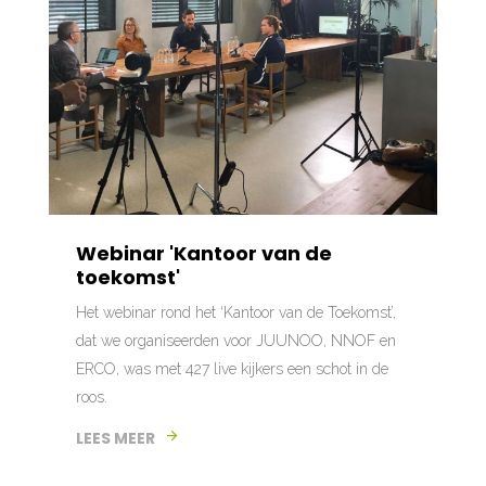
Webinar 'Kantoor van de
toekomst'
Het webinar rond het ‘Kantoor van de Toekomst’,
dat we organiseerden voor JUUNOO, NNOF en
ERCO, was met 427 live kijkers een schot in de
roos.
LEES MEER