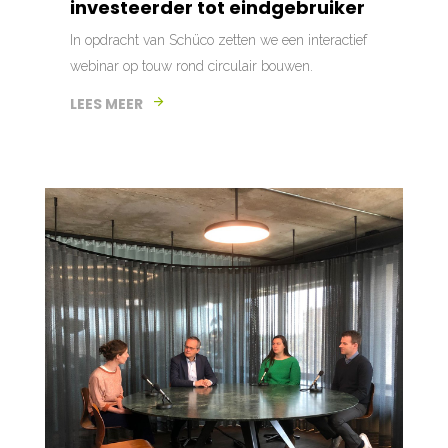
investeerder tot eindgebruiker
In opdracht van Schüco zetten we een interactief
webinar op touw rond circulair bouwen.
LEES MEER