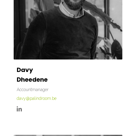
Davy
Dheedene
Accountmanager
davy@palindroom.be