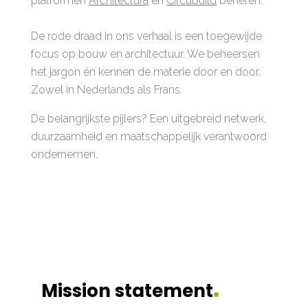
platformen
Architectura
en
Circubuild
beheren.
De rode draad in ons verhaal is een toegewijde
focus op bouw en architectuur. We beheersen
het jargon én kennen de materie door en door.
Zowel in Nederlands als Frans.
De belangrijkste pijlers? Een uitgebreid netwerk,
duurzaamheid en maatschappelijk verantwoord
ondernemen.
.
Mission statement