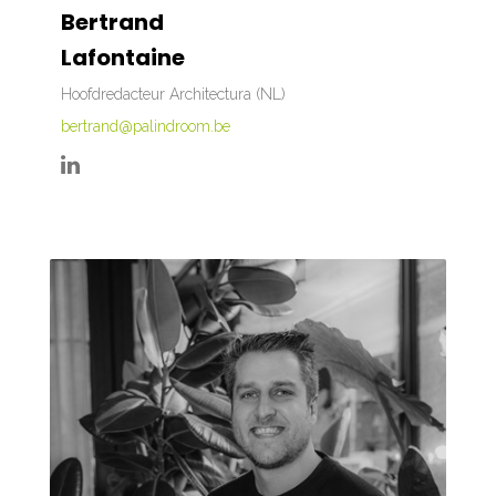
Bertrand
Lafontaine
Hoofdredacteur Architectura (NL)
bertrand@palindroom.be