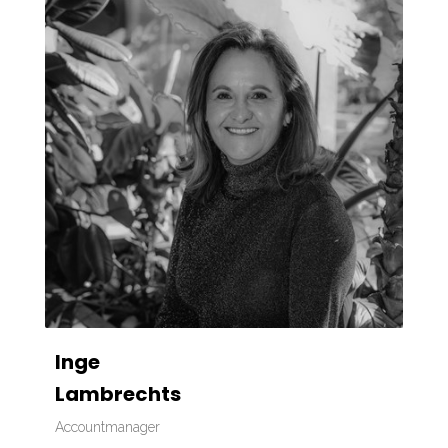
Inge
Lambrechts
Accountmanager