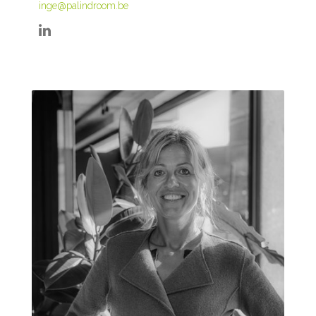
inge@palindroom.be