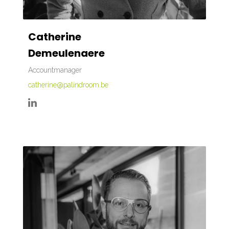
Catherine
Demeulenaere
Accountmanager
catherine@palindroom.be