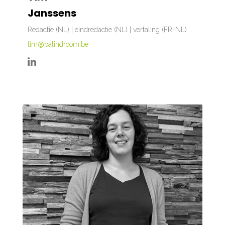
Janssens
Redactie (NL) | eindredactie (NL) | vertaling (FR-NL)
tim@palindroom.be