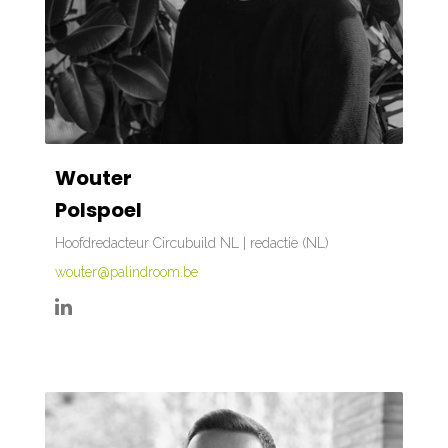
Wouter
Polspoel
Hoofdredacteur Circubuild NL | redactie (NL)
wouter@palindroom.be