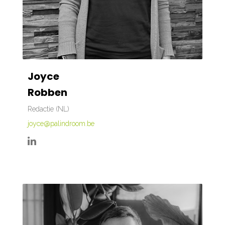
Joyce
Robben
Redactie (NL)
joyce@palindroom.be