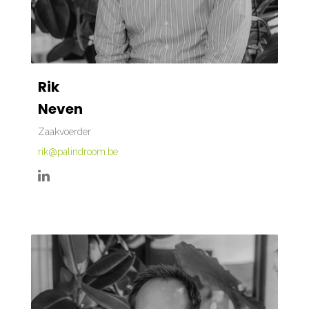
Rik
Neven
Zaakvoerder
rik@palindroom.be