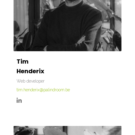
Tim
Henderix
Web developer
tim.henderix@palindroom.be