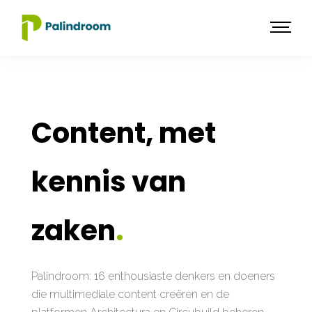
Content, met
kennis van
zaken
.
Palindroom: 16 enthousiaste denkers en doeners
die multimediale content creëren en de