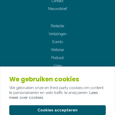
Contact
Nieuwsbrief
Redactie
Vertalingen
Events
Webinar
Podcast
Video
Fotografie
We gebruiken cookies
We gebruiken onze en third-party cookies om content
te personaliseren en web traffic te analyseren.
Lees
meer over cookies
© Copyright Palindroom 2026
Cookies accepteren