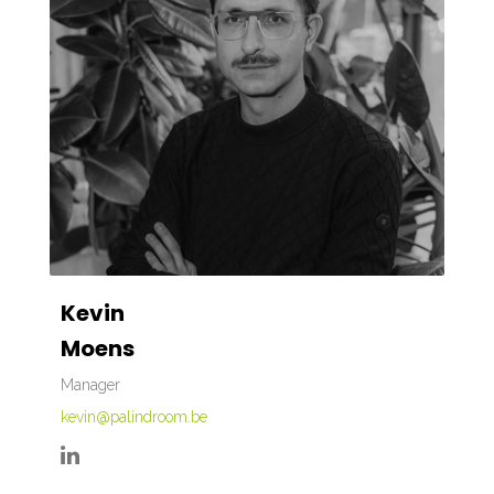
Kevin
Moens
Manager
kevin@palindroom.be